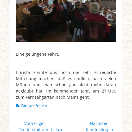
Eine gelungene Fahrt.
Christa konnte uns noch die sehr erfreuliche
Mitteilung machen, daß es endlich, nach vielen
Mühen und man schon gar nicht mehr daran
geglaubt hat, im kommenden Jahr, am 27.Mai,
zum Fernsehgarten nach Mainz geht.
Kategorien
Wir LandFrauen
Beitragsnavigation
← Vorheriger
Nächster →
Vorheriger
Nächster
Treffen mit den Uslarer
Kinofeeling in